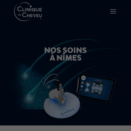
NOS SOINS
À NÎMES