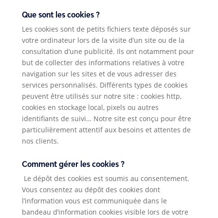
Que sont les cookies ?
Les cookies sont de petits fichiers texte déposés sur
votre ordinateur lors de la visite d’un site ou de la
consultation d’une publicité. Ils ont notamment pour
Essentiels
Ces cookies
but de collecter des informations relatives à votre
indispensables
navigation sur les sites et de vous adresser des
au bon
services personnalisés. Différents types de cookies
fonctionnement
peuvent être utilisés sur notre site : cookies http,
du site.
cookies en stockage local, pixels ou autres
identifiants de suivi… Notre site est conçu pour être
particulièrement attentif aux besoins et attentes de
Statistiques
nos clients.
Pour nous
permettre
d'avoir des
Comment gérer les cookies ?
statistiques
sur
Le dépôt des cookies est soumis au consentement.
l'utilisation
Vous consentez au dépôt des cookies dont
de notre site.
l’information vous est communiquée dans le
bandeau d’information cookies visible lors de votre