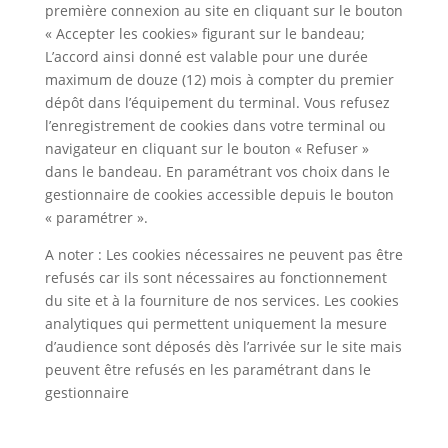
première connexion au site en cliquant sur le bouton
Expérience
« Accepter les cookies» figurant sur le bandeau;
Permet à
L’accord ainsi donné est valable pour une durée
notre site de
maximum de douze (12) mois à compter du premier
fonctionner
avec la
dépôt dans l’équipement du terminal. Vous refusez
meilleure
l’enregistrement de cookies dans votre terminal ou
expérience
navigateur en cliquant sur le bouton « Refuser »
possible. Si
dans le bandeau. En paramétrant vos choix dans le
vous refusez
gestionnaire de cookies accessible depuis le bouton
ces cookies,
certaines
« paramétrer ».
choses
pourraient
A noter : Les cookies nécessaires ne peuvent pas être
ne plus
refusés car ils sont nécessaires au fonctionnement
fonctionner.
du site et à la fourniture de nos services. Les cookies
analytiques qui permettent uniquement la mesure
d’audience sont déposés dès l’arrivée sur le site mais
Marketing
peuvent être refusés en les paramétrant dans le
Pour
gestionnaire
personnaliser
le contenu en
fonction de