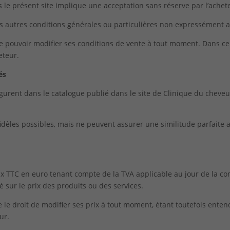
rs le présent site implique une acceptation sans réserve par l’ache
es autres conditions générales ou particulières non expressémen
ouvoir modifier ses conditions de vente à tout moment. Dans ce ca
eteur.
és
figurent dans le catalogue publié dans le site de Clinique du cheveu
idèles possibles, mais ne peuvent assurer une similitude parfaite 
rix TTC en euro tenant compte de la TVA applicable au jour de la c
sur le prix des produits ou des services.
 droit de modifier ses prix à tout moment, étant toutefois entendu
ur.