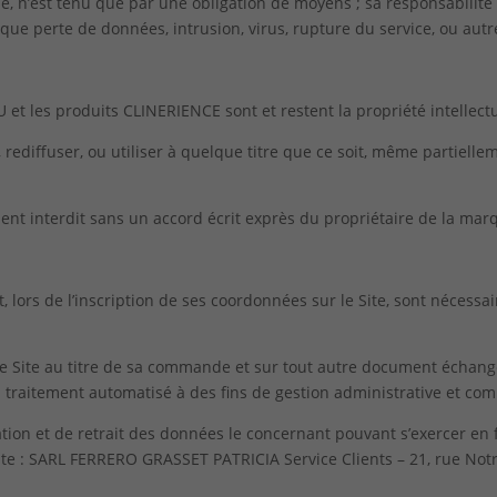
ne, n’est tenu que par une obligation de moyens ; sa responsabil
el que perte de données, intrusion, virus, rupture du service, ou aut
et les produits CLINERIENCE sont et restent la propriété intellect
 rediffuser, ou utiliser à quelque titre que ce soit, même partielle
ment interdit sans un accord écrit exprès du propriétaire de la mar
 lors de l’inscription de ses coordonnées sur le Site, sont nécess
le Site au titre de sa commande et sur tout autre document échang
n traitement automatisé à des fins de gestion administrative et co
ication et de retrait des données le concernant pouvant s’exercer e
te : SARL FERRERO GRASSET PATRICIA Service Clients –
21, rue No