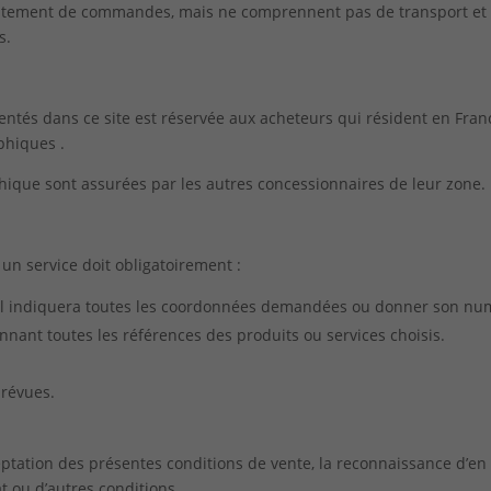
aitement de commandes, mais ne comprennent pas de transport et de
s.
sentés dans ce site est réservée aux acheteurs qui résident en Fra
phiques .
phique sont assurées par les autres concessionnaires de leur zone.
 un service doit obligatoirement :
le il indiquera toutes les coordonnées demandées ou donner son numé
ant toutes les références des produits ou services choisis.
prévues.
tation des présentes conditions de vente, la reconnaissance d’en a
t ou d’autres conditions.