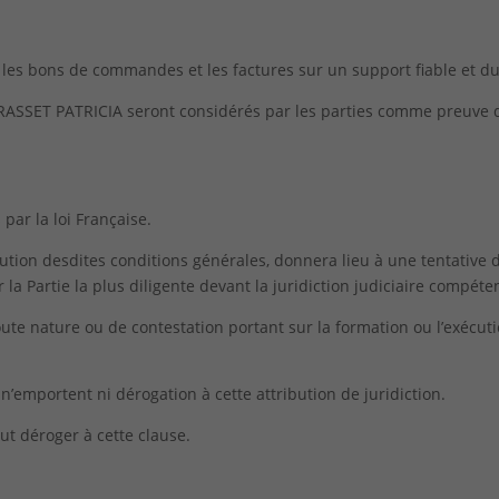
s bons de commandes et les factures sur un support fiable et dur
GRASSET PATRICIA seront considérés par les parties comme preuv
par la loi Française.
écution desdites conditions générales, donnera lieu à une tentative 
r la Partie la plus diligente devant la juridiction judiciaire compéte
toute nature ou de contestation portant sur la formation ou l’exéc
n’emportent ni dérogation à cette attribution de juridiction.
ut déroger à cette clause.