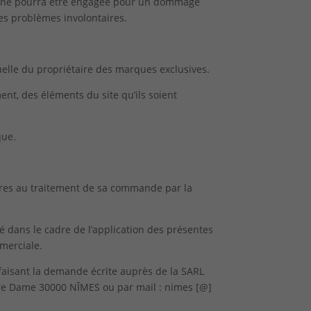
ité ne pourra être engagée pour un dommage
res problèmes involontaires.
uelle du propriétaire des marques exclusives.
ment, des éléments du site qu’ils soient
que.
aires au traitement de sa commande par la
é dans le cadre de l’application des présentes
mmerciale.
n faisant la demande écrite auprès de la SARL
tre Dame
30000 NÎMES
ou par mail : nimes [@]