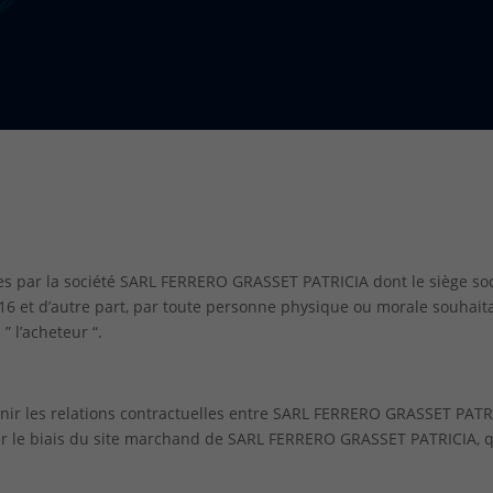
es par la société SARL FERRERO GRASSET PATRICIA dont le siège soc
816
et d’autre part, par toute personne physique ou morale souhaita
 l’acheteur “.
inir les relations contractuelles entre SARL FERRERO GRASSET PATRI
par le biais du site marchand de SARL FERRERO GRASSET PATRICIA, q