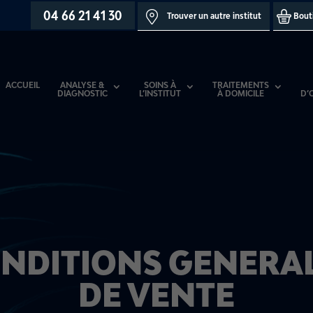
04 66 21 41 30
Trouver un autre institut
Bouti
ACCUEIL
ANALYSE &
SOINS À
TRAITEMENTS
DIAGNOSTIC
L’INSTITUT
À DOMICILE
D’
NDITIONS GENERA
DE VENTE