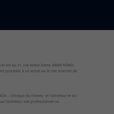
ial est au
21, rue Notre Dame
30000 NÎMES
nt procéder à un achat via le site Internet de
CIA – Clinique du cheveu et l’acheteur et les
ue l’acheteur soit professionnel ou