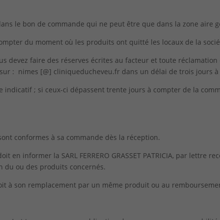
ée dans le bon de commande qui ne peut être que dans la zone aire 
 compter du moment où les produits ont quitté les locaux de la s
ous devez faire des réserves écrites au facteur et toute réclamati
sur : nimes [@] cliniqueducheveu.fr dans un délai de trois jours à 
re indicatif ; si ceux-ci dépassent trente jours à compter de la comm
és sont conformes à sa commande dès la réception.
t doit en informer la SARL FERRERO GRASSET PATRICIA, par lettre 
n du ou des produits concernés.
 soit à son remplacement par un même produit ou au rembourseme